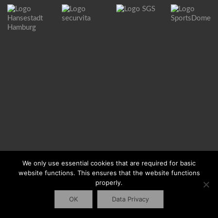
reichardt+partner architekten
Elbchaussee 93
D-22763 Hamburg
Tel +49 (40) 600 809 60
Fax +49 (40) 600 809 66
mail@reichardtpartner.de
Imprint
We only use essential cookies that are required for basic
Privacy policy
website functions. This ensures that the website functions
properly.
OK
Data Privacy