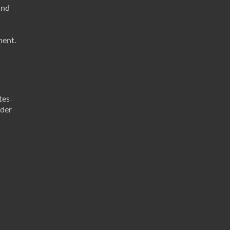
und
ment.
tes
 der