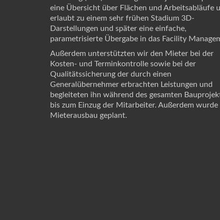
eine Übersicht über Flächen und Arbeitsabläufe 
erlaubt zu einem sehr frühen Stadium 3D-
Darstellungen und später eine einfache,
parametrisierte Übergabe in das Facility Manage
Außerdem unterstützten wir den Mieter bei der
Kosten- und Terminkontrolle sowie bei der
Qualitätssicherung der durch einen
Generalübernehmer erbrachten Leistungen und
begleiteten ihn während des gesamten Bauprojek
bis zum Einzug der Mitarbeiter. Außerdem wurde
Mieterausbau geplant.
reichardt+partner architekten
Elbchaussee 93
D-22763 Hamburg
Tel +49 (40) 600 809 60
Fax +49 (40) 600 809 66
mail@reichardtpartner.de