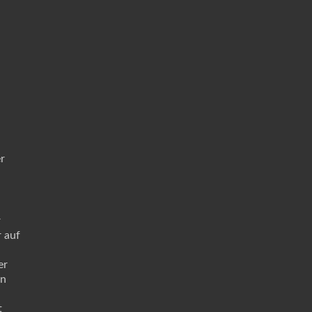
r
r
 auf
er
an
t